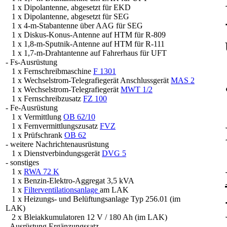
1 x Dipolantenne, abgesetzt für EKD
1 x Dipolantenne, abgesetzt für SEG
1 x 4-m-Stabantenne über AAG für SEG
1 x Diskus-Konus-Antenne auf HTM für R-809
1 x 1,8-m-Sputnik-Antenne auf HTM für R-111
1 x 1,7-m-Drahtantenne auf Fahrerhaus für UFT
- Fs-Ausrüstung
1 x Fernschreibmaschine
F 1301
1 x Wechselstrom-Telegrafiegerät Anschlussgerät
MAS 2
1 x Wechselstrom-Telegrafiegerät
MWT 1/2
1 x Fernschreibzusatz
FZ 100
- Fe-Ausrüstung
1 x Vermittlung
OB 62/10
1 x Fernvermittlungszusatz
FVZ
1 x Prüfschrank
OB 62
- weitere Nachrichtenausrüstung
1 x Dienstverbindungsgerät
DVG 5
- sonstiges
1 x
RWA 72 K
1 x Benzin-Elektro-Aggregat 3,5 kVA
1 x
Filterventilationsanlage
am LAK
1 x Heizungs- und Belüftungsanlage Typ 256.01 (im
LAK)
2 x Bleiakkumulatoren 12 V / 180 Ah (im LAK)
- Ausrüstung Ergänzungssatz