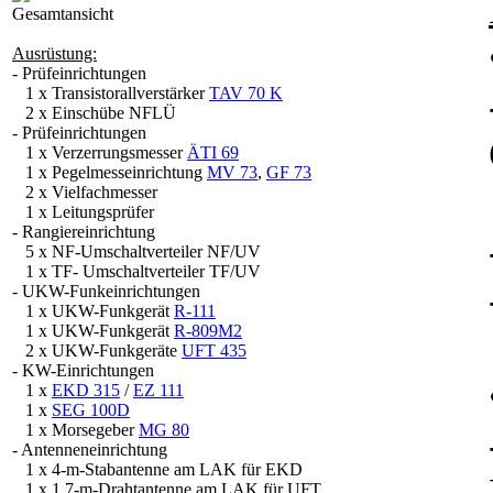
Gesamtansicht
Ausrüstung:
- Prüfeinrichtungen
1 x Transistorallverstärker
TAV 70 K
2 x Einschübe NFLÜ
- Prüfeinrichtungen
1 x Verzerrungsmesser
ÄTI 69
1 x Pegelmesseinrichtung
MV 73
,
GF 73
2 x Vielfachmesser
1 x Leitungsprüfer
- Rangiereinrichtung
5 x NF-Umschaltverteiler NF/UV
1 x TF- Umschaltverteiler TF/UV
- UKW-Funkeinrichtungen
1 x UKW-Funkgerät
R-111
1 x UKW-Funkgerät
R-809M2
2 x UKW-Funkgeräte
UFT 435
- KW-Einrichtungen
1 x
EKD 315
/
EZ 111
1 x
SEG 100D
1 x Morsegeber
MG 80
- Antenneneinrichtung
1 x 4-m-Stabantenne am LAK für EKD
1 x 1,7-m-Drahtantenne am LAK für UFT