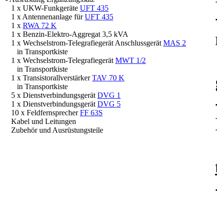
1 x UKW-Funkgeräte
UFT 435
1 x Antennenanlage für
UFT 435
1 x
RWA 72 K
1 x Benzin-Elektro-Aggregat 3,5 kVA
1 x Wechselstrom-Telegrafiegerät Anschlussgerät
MAS 2
in Transportkiste
1 x Wechselstrom-Telegrafiegerät
MWT 1/2
in Transportkiste
1 x Transistorallverstärker
TAV 70 K
in Transportkiste
5 x Dienstverbindungsgerät
DVG 1
1 x Dienstverbindungsgerät
DVG 5
10 x Feldfernsprecher
FF 63S
Kabel und Leitungen
Zubehör und Ausrüstungsteile