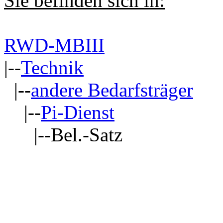
Sie befinden sich in:
RWD-MBIII
|--
Technik
|--
andere Bedarfsträger
|--
Pi-Dienst
|--Bel.-Satz