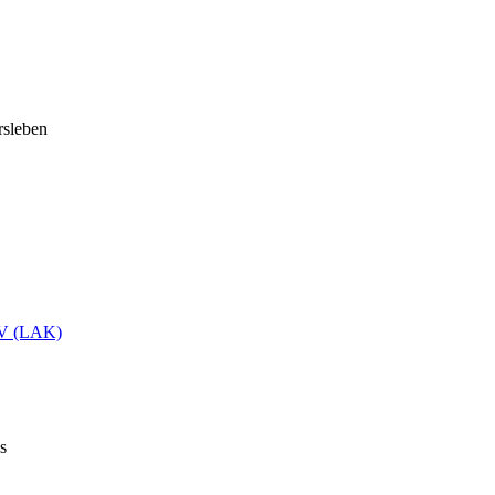
rsleben
IV (LAK)
s