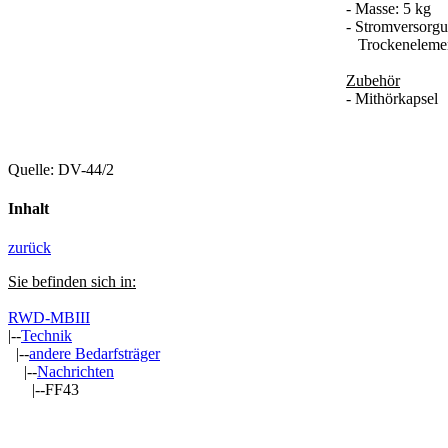
- Masse: 5 kg
- Stromversorgu
Trockenelemen
Zubehör
- Mithörkapsel
Quelle: DV-44/2
Inhalt
zurück
Sie befinden sich in:
RWD-MBIII
|--
Technik
|--
andere Bedarfsträger
|--
Nachrichten
|--FF43