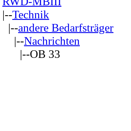
RWD-MBIII
|--
Technik
|--
andere Bedarfsträger
|--
Nachrichten
|--OB 33