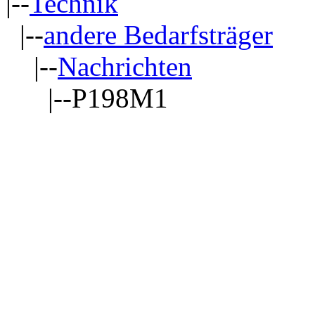
|--
Technik
|--
andere Bedarfsträger
|--
Nachrichten
|--P198M1