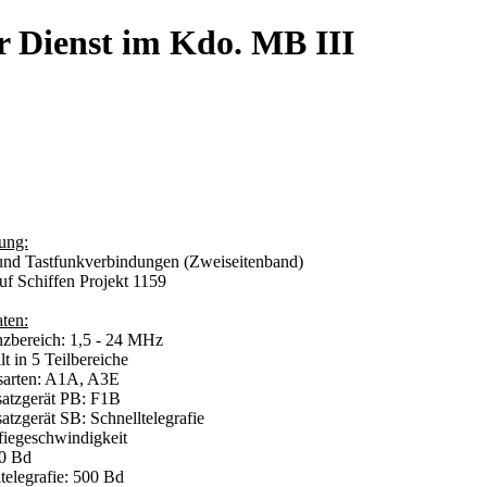
r Dienst im Kdo. MB III
ung:
und Tastfunkverbindungen (Zweiseitenband)
uf Schiffen Projekt 1159
aten:
nzbereich: 1,5 - 24 MHz
t in 5 Teilbereiche
bsarten: A1A, A3E
atzgerät PB: F1B
tzgerät SB: Schnelltelegrafie
afiegeschwindigkeit
0 Bd
elegrafie: 500 Bd