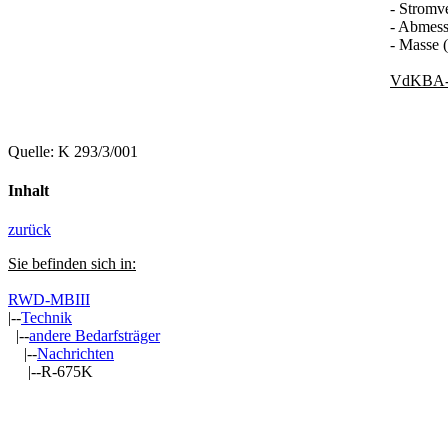
- Stromv
- Abmess
- Masse (
VdKBA-
Quelle: K 293/3/001
Inhalt
zurück
Sie befinden sich in:
RWD-MBIII
|--
Technik
|--
andere Bedarfsträger
|--
Nachrichten
|--R-675K