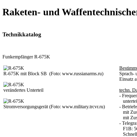
Raketen- und Waffentechnische
Technikkatalog
Funkempfänger R-675K
Bestimm
R-675K mit Block SB
(Foto: www.russianarms.ru)
Sprach- 
Einsatz a
verändertes Unterteil
techn. D
- Freque
unterteil
Stromversorgungsgerät
(Foto: www.military.trcvr.ru)
- Betrie
mit Zus
mit Zusa
- Telegr
F1B: 5
Schnellt