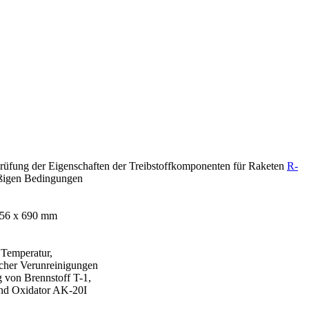
üfung der Eigen­schaften der Treibstoffkomponenten für Ra­keten
R-
ßigen Bedingungen
556 x 690 mm
Temperatur,
er Verunreinigungen
on Brennstoff T-1,
nd Oxidator AK-20I