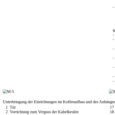
A
-
K
A
w
-
-
M
-
B
-
K
-
D
-
-
Unterbringung der Einrichtungen im Kofferaufbau und des Anhänge
1 Tür
17
2 Vorrichtung zum Verguss der Kabelkeulen
18