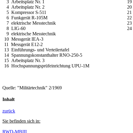
3 Arbeitsplatz Nr. 1
19
4 Arbeitsplatz Nr. 2
20
5 Kompressor S-511
21 
6 Funkgerät R-105M
22
7 elektrische Messtechnik
23
8 LIG-60
24
9 elektrische Messtechnik
10 Messgerät IEA-3
11 Messgerät E12-2
13 Einführungs- und Verteilertafel
14 Spannungskonstanthalter RNO-250-5
15 Arbeitsplatz Nr. 3
16 Hochspannungsprüfeinrichtung UPU-1M
Quelle: "Militärtechnik" 2/1969
Inhalt
zurück
Sie befinden sich in:
RWD-MBIII