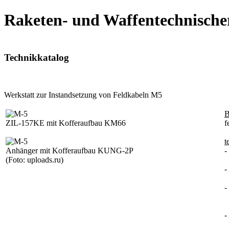
Raketen- und Waffentechnische
Technikkatalog
Werkstatt zur Instandsetzung von Feldkabeln M5
B
ZIL-157KE mit Kofferaufbau KM66
f
t
Anhänger mit Kofferaufbau KUNG-2P
-
(Foto: uploads.ru
)
-
-
2
-
K