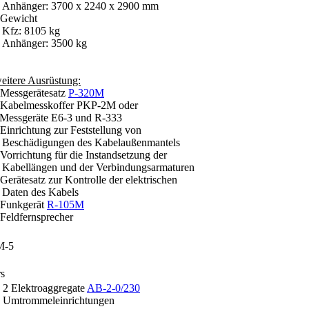
nhänger: 3700 x 2240 x 2900 mm
 Gewicht
fz: 8105 kg
nhänger: 3500 kg
eitere Ausrüstung:
 Messgerätesatz
P-320M
 Kabelmesskoffer PKP-2M oder
essgeräte E6-3 und R-333
 Einrichtung zur Feststellung von
eschädigungen des Kabelaußenmantels
 Vorrichtung für die Instandsetzung der
abellängen und der Verbindungsarmaturen
 Gerätesatz zur Kontrolle der elektrischen
aten des Kabels
 Funkgerät
R-105M
 Feldfernsprecher
rs
 2 Elektroaggregate
AB-2-0/230
 Umtrommeleinrichtungen