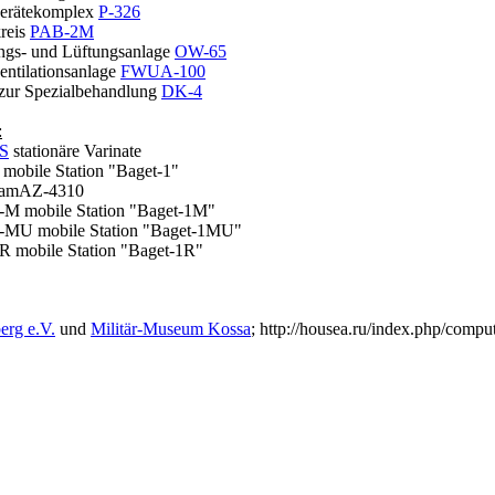
gerätekomplex
P-326
kreis
PAB-2M
ngs- und Lüftungsanlage
OW-65
ventilationsanlage
FWUA-100
 zur Spezialbehandlung
DK-4
:
S
stationäre Varinate
 mobile Station "Baget-1"
amAZ-4310
-M mobile Station "Baget-1M"
7-MU mobile Station "Baget-1MU"
R mobile Station "Baget-1R"
erg e.V.
und
Militär-Museum Kossa
; http://housea.ru/index.php/compu