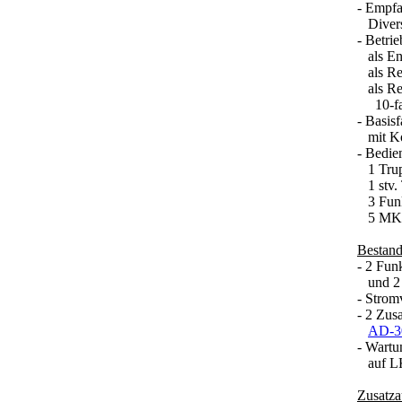
- Empfa
Divers
- Betrie
als End
als Rel
als Rel
10-fac
- Basis
mit Ko
- Bedie
1 Trup
1 stv. 
3 Fun
5 MKF/
Bestandt
- 2 Fun
und 2 
- Strom
- 2 Zus
AD-3
- Wartu
auf 
Zusatza