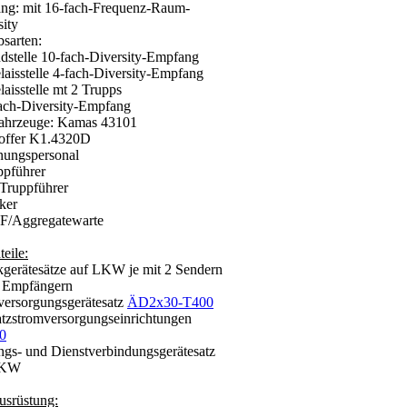
ng: mit 16-fach-Frequenz-Raum-
ity
bsarten:
stelle 10-fach-Diversity-Empfang
aisstelle 4-fach-Diversity-Empfang
aisstelle mt 2 Trupps
h-Diversity-Empfang
fahrzeuge: Kamas 43101
ffer K1.4320D
nungspersonal
pführer
Truppführer
ker
Aggregatewarte
eile:
kgerätesätze auf LKW je mit 2 Sendern
Empfängern
versorgungsgerätesatz
ÄD2x30-T400
atzstromversorgungseinrichtungen
0
ngs- und Dienstverbindungsgerätesatz
LKW
usrüstung: