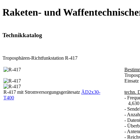
Raketen- und Waffentechnische
Technikkatalog
Troposphären-Richtfunkstation R-417
Bestim
Troposp
Einsatz
R-417 mit Stromversorgungsgerätesatz
ÄD2x30-
techn. 
T400
- Frequ
4,630 
- Sende
- Anzah
- Daten
- Überb
- Anten
- Reich