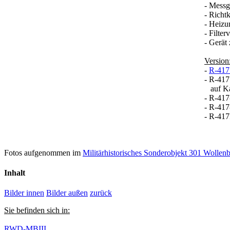
- Mess
- Richt
- Heizu
- Filter
- Gerät
Version
-
R-417
- R-417
auf K
- R-417
- R-41
- R-417
Fotos aufgenommen im
Militärhistorisches Sonderobjekt 301 Wollenb
Inhalt
Bilder innen
Bilder außen
zurück
Sie befinden sich in:
RWD-MBIII