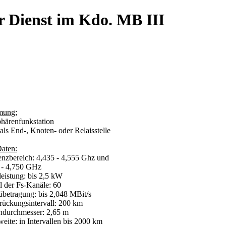
r Dienst im Kdo. MB III
mung:
härenfunkstation
 als End-, Knoten- oder Relaisstelle
Daten:
enzbereich: 4,435 - 4,555 Ghz und
- 4,750 GHz
leistung: bis 2,5 kW
l der Fs-Kanäle: 60
übetragung: bis 2,048 MBit/s
rückungsintervall: 200 km
ndurchmesser: 2,65 m
weite: in Intervallen bis 2000 km