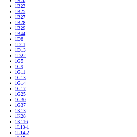
1B20
1B23
1B25
1B27
1B28
1B29
1B44
1D8
1D11
1D13
1D22
1G5
1G9
1G11
1G13
1G14
1G17
1G25
1G30
1G37
1K13
1K28
1K116
1L13-1
1L14-2