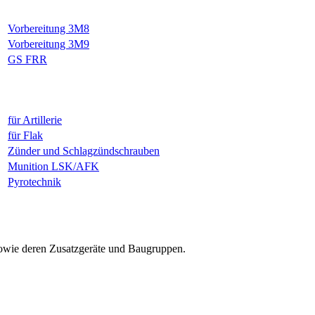
Vorbereitung 3M8
Vorbereitung 3M9
GS FRR
für Artillerie
für Flak
Zünder und Schlagzündschrauben
Munition LSK/AFK
Pyrotechnik
sowie deren Zusatzgeräte und Baugruppen.